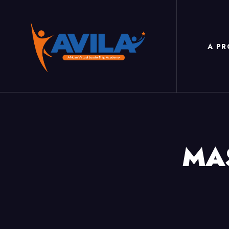
A P
MA