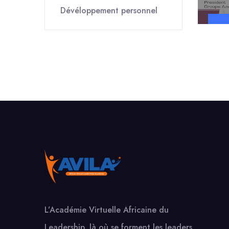
Dévéloppement personnel
L’Académie Virtuelle Africaine du
Leadership, là où se forment les leaders